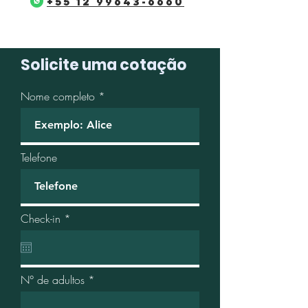
+55 12 99643-6660
Solicite uma cotação
Nome completo
Telefone
r
Check-in
*
e
q
u
i
r
N° de adultos
e
d